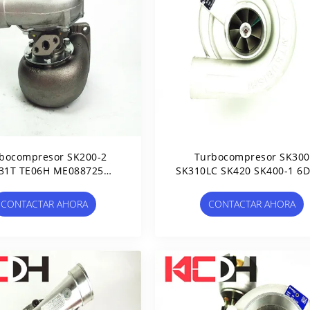
bocompresor SK200-2
Turbocompresor SK300
31T TE06H ME088725
SK310LC SK420 SK400-1 6
-01010 SK200-1 SK200-3
TDO8H TD08-22D ME1572
49174-00566 ME157416
CONTACTAR AHORA
CONTACTAR AHORA
49174-00680