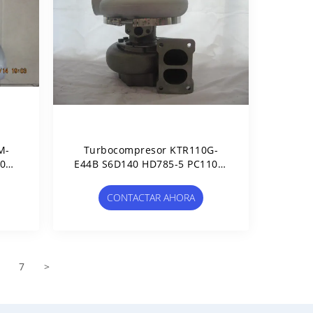
M-
Turbocompresor KTR110G-
0E-
E44B S6D140 HD785-5 PC1100-
950
6 6505-52-5470 6505-52-5570
-5
6505-51-5032 6505-52-5540
CONTACTAR AHORA
7
>