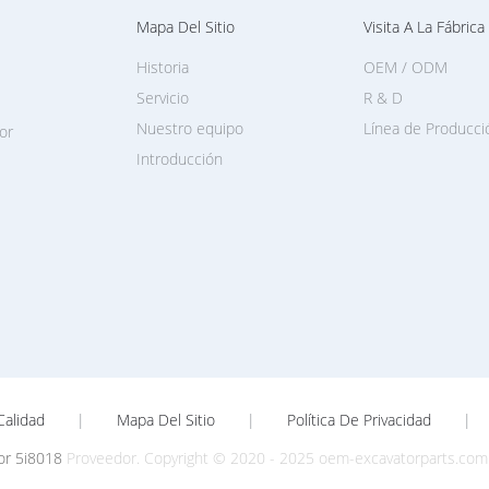
Mapa Del Sitio
Visita A La Fábrica
Historia
OEM / ODM
Servicio
R & D
Nuestro equipo
Línea de Producci
or
Introducción
Calidad
|
Mapa Del Sitio
|
Política De Privacidad
|
or 5i8018
Proveedor. Copyright © 2020 - 2025 oem-excavatorparts.com.