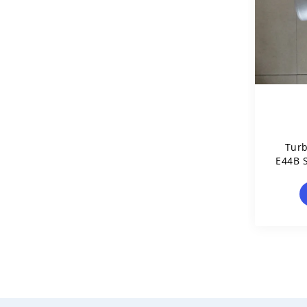
Tur
E44B 
6 650
6505