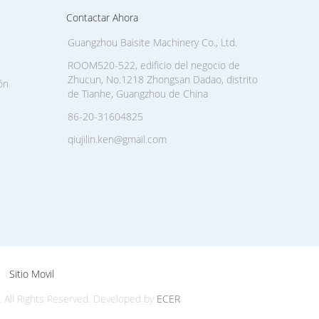
Contactar Ahora
Guangzhou Baisite Machinery Co., Ltd.
ROOM520-522, edificio del negocio de
Zhucun, No.1218 Zhongsan Dadao, distrito
ón
de Tianhe, Guangzhou de China
86-20-31604825
qiujilin.ken@gmail.com
Sitio Movil
 All Rights Reserved. Developed by
ECER