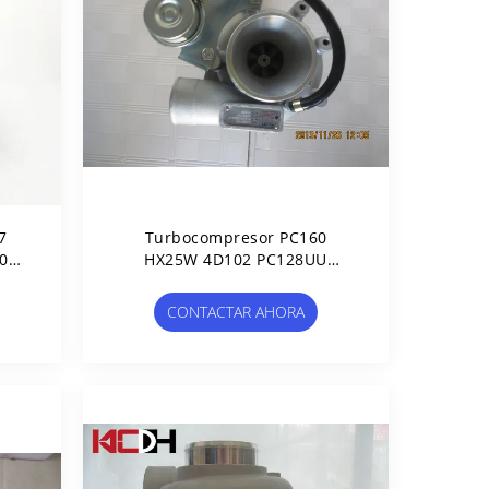
7
Turbocompresor PC160
08-
HX25W 4D102 PC128UU
77-
4038790 3539071 4089714
3599355 3599356
CONTACTAR AHORA