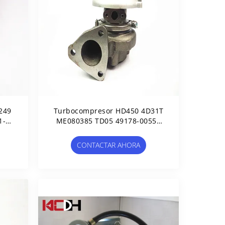
249
Turbocompresor HD450 4D31T
1-
ME080385 TD05 49178-00550
ME080341 TD05-10A 49178-
00500
CONTACTAR AHORA