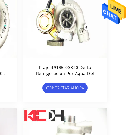
Traje 49135-03320 De La
10
Refrigeración Por Agua Del
Turbocompresor Para El Motor
4M40 Del 307D
CONTACTAR AHORA