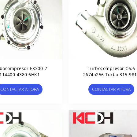
bocompresor EX300-7
Turbocompresor C6.6
114400-4380 6HK1
2674a256 Turbo 315-98
Perkins 1106d B2G
CONTACTAR AHORA
CONTACTAR AHORA