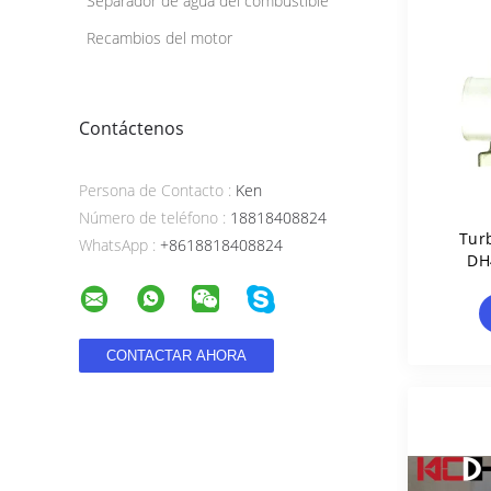
Separador de agua del combustible
Recambios del motor
Contáctenos
Persona de Contacto :
Ken
Número de teléfono :
18818408824
Tur
WhatsApp :
+8618818408824
DH
4666