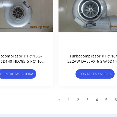
bocompresor KTR110G-
Turbocompresor KTR110
S6D140 HD785-5 PC1100-
322AW DA55AX-6 SAA6D14
5-52-5470 6505-52-5570
5 6505-71-5550 6505-71-5
-51-5032 6505-52-5540
6505-65-5091 SAA6D140E
CONTACTAR AHORA
CONTACTAR AHORA
<
1
2
3
4
5
6