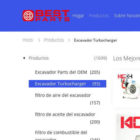
Hogar
Productos
Sobre Nosot
Inicio
Productos
Excavador Turbocharger
Los Mejor
Productos
(1699)
Excavador Parts del OEM
(205)
Excavador Turbocharger
(93)
filtro de aire del excavador
(157)
filtro de aceite del excavador
(200)
Filtro de combustible del
excavador
(246)