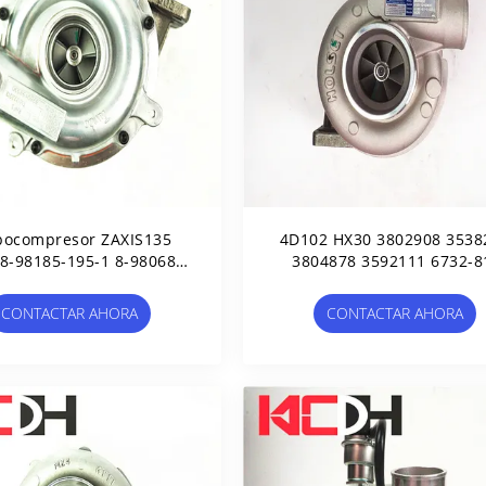
bocompresor ZAXIS135
4D102 HX30 3802908 3538
 8-98185-195-1 8-98068-
3804878 3592111 6732-8
197-0
8100 3592102 3539803
3804963 3590022
CONTACTAR AHORA
CONTACTAR AHORA