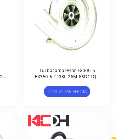
Turbocompresor EX300-5
D22T
EX350-5 TF08L-26M 6SD1TQA
15
114400-3530
CONTACTAR AHORA