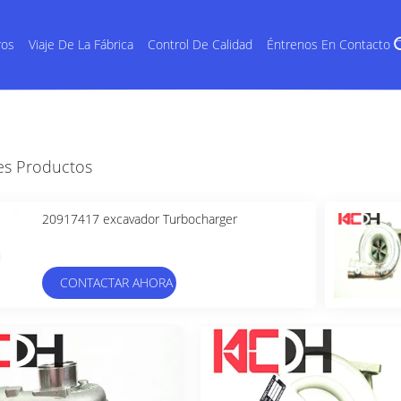
ros
Viaje De La Fábrica
Control De Calidad
Éntrenos En Contacto 
es Productos
20917417 excavador Turbocharger
CONTACTAR AHORA