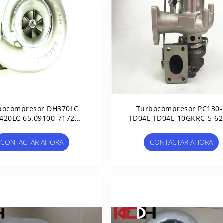
bocompresor DH370LC
Turbocompresor PC130-
420LC 65.09100-7172
TD04L TD04L-10GKRC-5 62
17-0003 D2366T DH500
81-8100 49377-01610 493
01610
CONTACTAR AHORA
CONTACTAR AHORA