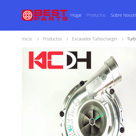
Hogar
Productos
Sobre Nosot
Inicio
Productos
Excavador Turbocharger
Tur