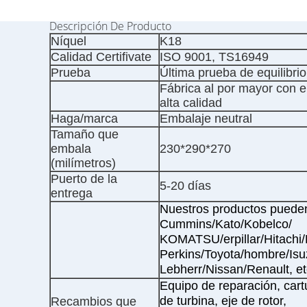
Descripción De Producto
Níquel
K18
Calidad Certifivate
ISO 9001, TS16949
Prueba
Última prueba de equilibrio
Fábrica al por mayor con el
alta calidad
Haga/marca
Embalaje neutral
Tamaño que
embala
230*290*270
(milímetros)
Puerto de la
5-20 días
entrega
Nuestros productos pueden
Cummins/Kato/Kobelco/
KOMATSU/erpillar/Hitachi/
Perkins/Toyota/hombre/Is
Lebherr/Nissan/Renault, et
Equipo de reparación, cart
de turbina, eje de rotor,
Recambios que