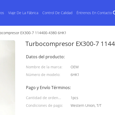
ros
Viaje De La Fábrica
Control De Calidad
Éntrenos En Contacto 
bocompresor EX300-7 114400-4380 6HK1
Turbocompresor EX300-7 114
Datos del producto:
Nombre de la marca:
OEM
Número de modelo:
6HK1
Pago y Envío Términos:
Cantidad de orden
1pcs
mínima:
Condiciones de pago:
Western Union, T/T