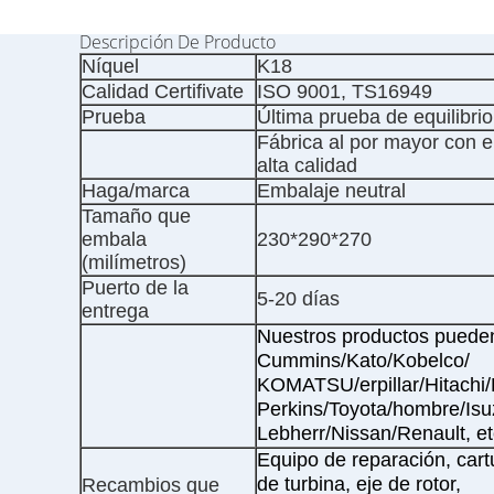
Descripción De Producto
Níquel
K18
Calidad Certifivate
ISO 9001, TS16949
Prueba
Última prueba de equilibrio
Fábrica al por mayor con el
alta calidad
Haga/marca
Embalaje neutral
Tamaño que
embala
230*290*270
(milímetros)
Puerto de la
5-20 días
entrega
Nuestros productos pueden
Cummins/Kato/Kobelco/
KOMATSU/erpillar/Hitachi/
Perkins/Toyota/hombre/Is
Lebherr/Nissan/Renault, et
Equipo de reparación, cart
de turbina, eje de rotor,
Recambios que