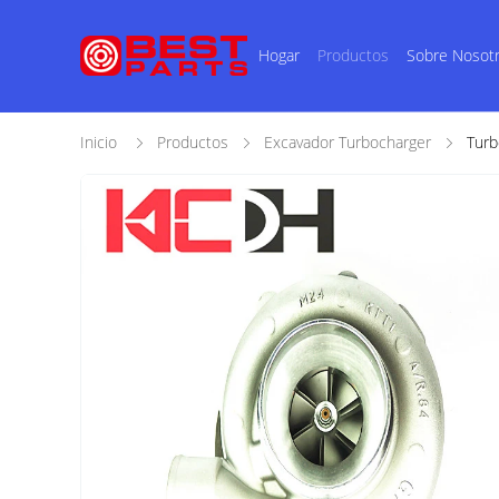
Hogar
Productos
Sobre Nosot
Inicio
Productos
Excavador Turbocharger
Tur