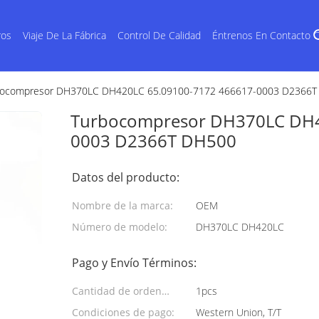
ros
Viaje De La Fábrica
Control De Calidad
Éntrenos En Contacto 
bocompresor DH370LC DH420LC 65.09100-7172 466617-0003 D2366T
Turbocompresor DH370LC DH4
0003 D2366T DH500
Datos del producto:
Nombre de la marca:
OEM
Número de modelo:
DH370LC DH420LC
Pago y Envío Términos:
Cantidad de orden
1pcs
mínima:
Condiciones de pago:
Western Union, T/T