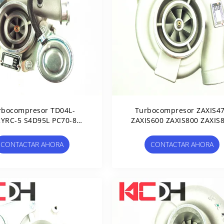
rbocompresor TD04L-
Turbocompresor ZAXIS4
YRC-5 S4D95L PC70-8
ZAXIS600 ZAXIS800 ZAXIS
1-81-8500 49377-01760
TD08H-31M 114400-384
6WG1X
CONTACTAR AHORA
CONTACTAR AHORA