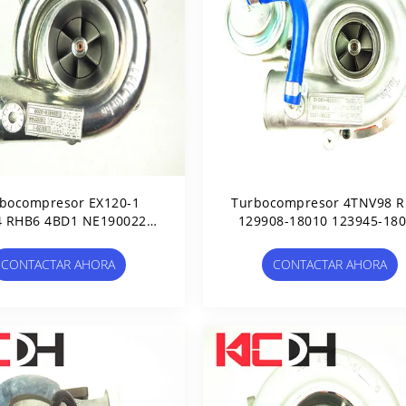
bocompresor EX120-1
Turbocompresor 4TNV98 R
4 RHB6 4BD1 NE190022
129908-18010 123945-18
190027 894418-3200
VB430075
CONTACTAR AHORA
CONTACTAR AHORA