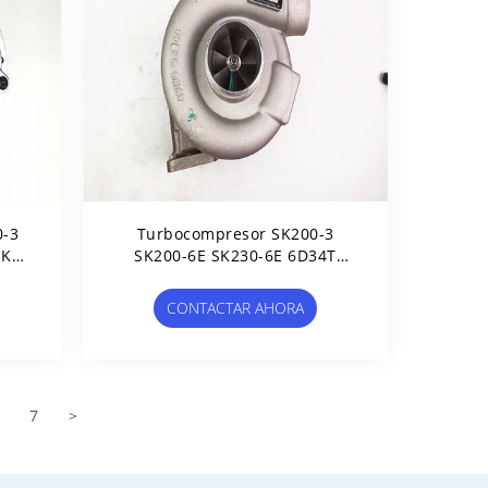
0-3
Turbocompresor SK200-3
HK1
SK200-6E SK230-6E 6D34T
900
TE06H-16M ME088840 49185-
01020
CONTACTAR AHORA
7
>