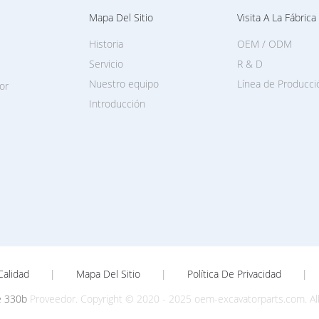
Mapa Del Sitio
Visita A La Fábrica
Historia
OEM / ODM
Servicio
R & D
Nuestro equipo
Línea de Producci
or
Introducción
Calidad
|
Mapa Del Sitio
|
Política De Privacidad
|
e 330b
Proveedor. Copyright © 2020 - 2025 oem-excavatorparts.com. Al