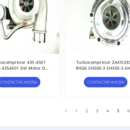
bocompresor 435-4501
Turbocompresor ZAXIS33
 4354501 Del Motor Del
RHG6 SH300-3 SH350-3 6
compresor C7.1 Para El
114400-4050 114400-3
vador De 320D2 E320D2
CONTACTAR AHORA
CONTACTAR AHORA
<
1
2
3
4
5
6