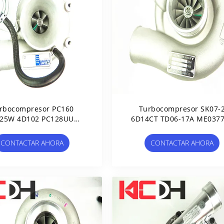
rbocompresor PC160
Turbocompresor SK07-
25W 4D102 PC128UU
6D14CT TD06-17A ME037
8790 3539071 4089714
49179-00110
3599355 3599356
CONTACTAR AHORA
CONTACTAR AHORA