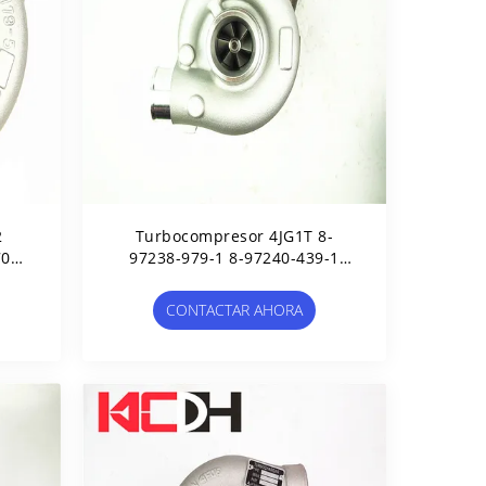
2
Turbocompresor 4JG1T 8-
701
97238-979-1 8-97240-439-1
047-278 HT12-17A
CONTACTAR AHORA