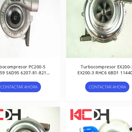
bocompresor PC200-5
Turbocompresor EX200-
59 S6D95 6207-81-8210
EX200-3 RHC6 6BD1 1144
465044-5251
2720
CONTACTAR AHORA
CONTACTAR AHORA