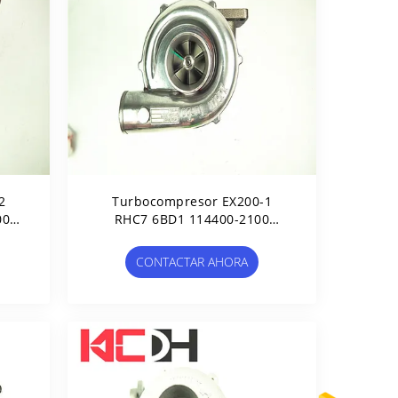
2
Turbocompresor EX200-1
00-
RHC7 6BD1 114400-2100
114400-1860
CONTACTAR AHORA