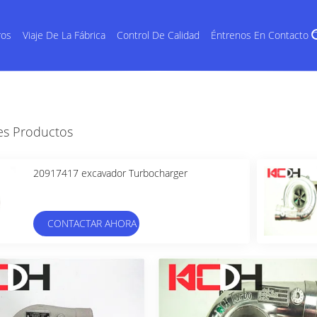
ros
Viaje De La Fábrica
Control De Calidad
Éntrenos En Contacto 
es Productos
20917417 excavador Turbocharger
CONTACTAR AHORA