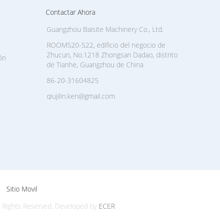
Contactar Ahora
Guangzhou Baisite Machinery Co., Ltd.
ROOM520-522, edificio del negocio de
Zhucun, No.1218 Zhongsan Dadao, distrito
ón
de Tianhe, Guangzhou de China
86-20-31604825
qiujilin.ken@gmail.com
Sitio Movil
l Rights Reserved. Developed by
ECER