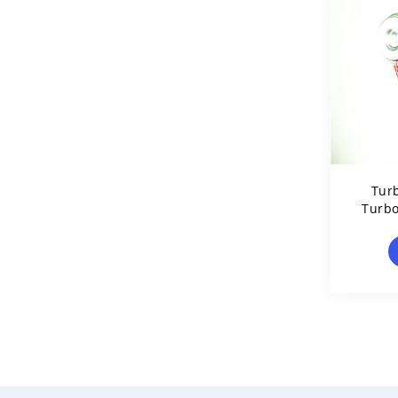
Tur
Turbo
Turbo
Exca