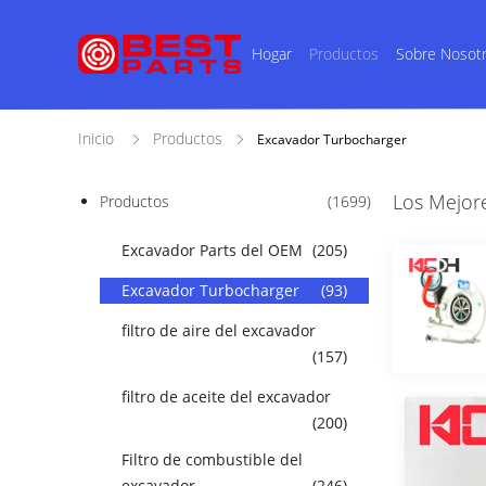
Hogar
Productos
Sobre Nosot
Inicio
Productos
Excavador Turbocharger
Los Mejor
Productos
(1699)
Excavador Parts del OEM
(205)
Excavador Turbocharger
(93)
filtro de aire del excavador
(157)
filtro de aceite del excavador
(200)
Filtro de combustible del
excavador
(246)