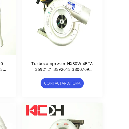
70
Turbocompresor HX30W 4BTA
850
3592121 3592015 3800709
0
3537562 3592122 R130
CONTACTAR AHORA