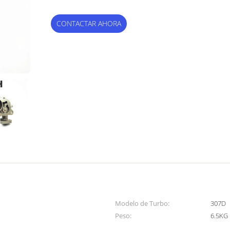
CONTACTAR AHORA
Modelo de Turbo:
307D
Peso:
6.5KG