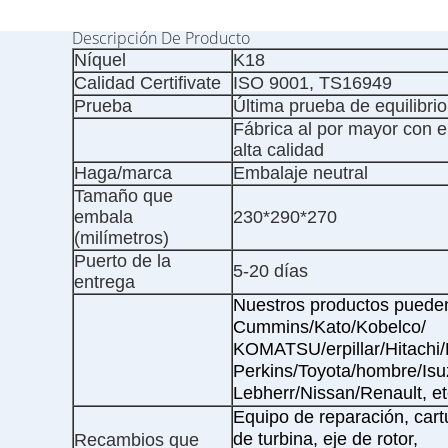
Descripción De Producto
Níquel
K18
Calidad Certifivate
ISO 9001, TS16949
Prueba
Última prueba de equilibrio
Fábrica al por mayor con el
alta calidad
Haga/marca
Embalaje neutral
Tamaño que
embala
230*290*270
(milímetros)
Puerto de la
5-20 días
entrega
Nuestros productos pueden
Cummins/Kato/Kobelco/
KOMATSU/erpillar/Hitachi/
Perkins/Toyota/hombre/Is
Lebherr/Nissan/Renault, et
Equipo de reparación, cart
de turbina, eje de rotor,
Recambios que