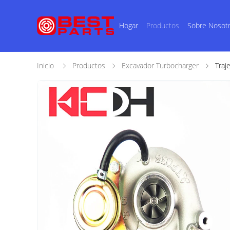
Hogar
Productos
Sobre Nosot
Inicio
Productos
Excavador Turbocharger
Traj