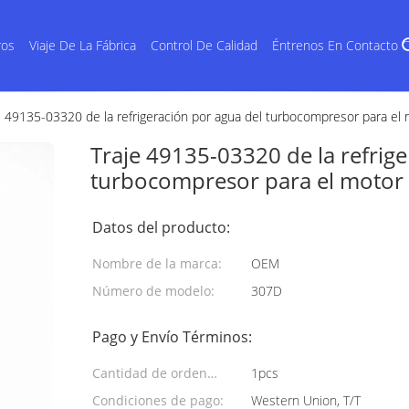
ros
Viaje De La Fábrica
Control De Calidad
Éntrenos En Contacto 
e 49135-03320 de la refrigeración por agua del turbocompresor para e
Traje 49135-03320 de la refrig
turbocompresor para el motor
Datos del producto:
Nombre de la marca:
OEM
Número de modelo:
307D
Pago y Envío Términos:
Cantidad de orden
1pcs
mínima:
Condiciones de pago:
Western Union, T/T