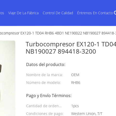
ros
Viaje De La Fábrica
Control De Calidad
Éntrenos En Contacto 
bocompresor EX120-1 TD04 RHB6 4BD1 NE190022 NB190027 894418-
Turbocompresor EX120-1 TD0
NB190027 894418-3200
Datos del producto:
Nombre de la marca:
OEM
Número de modelo:
RHB6
Pago y Envío Términos:
Cantidad de orden
1pcs
mínima:
Condiciones de pago:
Western Union, T/T