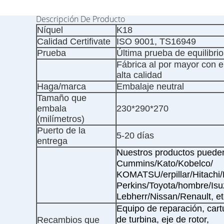
Descripción De Producto
Níquel
K18
Calidad Certifivate
ISO 9001, TS16949
Prueba
Última prueba de equilibrio
Fábrica al por mayor con el
alta calidad
Haga/marca
Embalaje neutral
Tamaño que
embala
230*290*270
(milímetros)
Puerto de la
5-20 días
entrega
Nuestros productos pueden
Cummins/Kato/Kobelco/
KOMATSU/erpillar/Hitachi/
Perkins/Toyota/hombre/Is
Lebherr/Nissan/Renault, et
Equipo de reparación, cart
de turbina, eje de rotor,
Recambios que