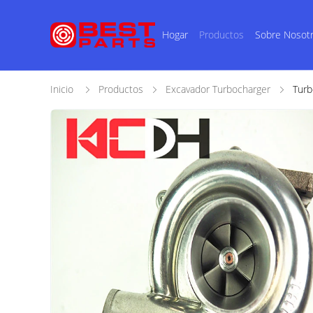
Hogar
Productos
Sobre Nosot
Inicio
Productos
Excavador Turbocharger
Tur