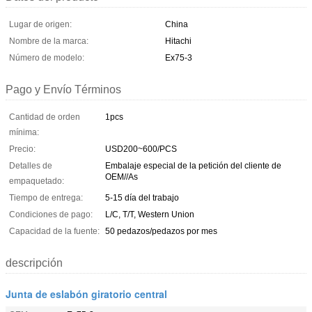
Lugar de origen:
China
Nombre de la marca:
Hitachi
Número de modelo:
Ex75-3
Pago y Envío Términos
Cantidad de orden
1pcs
mínima:
Precio:
USD200~600/PCS
Detalles de
Embalaje especial de la petición del cliente de
OEM//As
empaquetado:
Tiempo de entrega:
5-15 día del trabajo
Condiciones de pago:
L/C, T/T, Western Union
Capacidad de la fuente:
50 pedazos/pedazos por mes
descripción
Junta de eslabón giratorio central