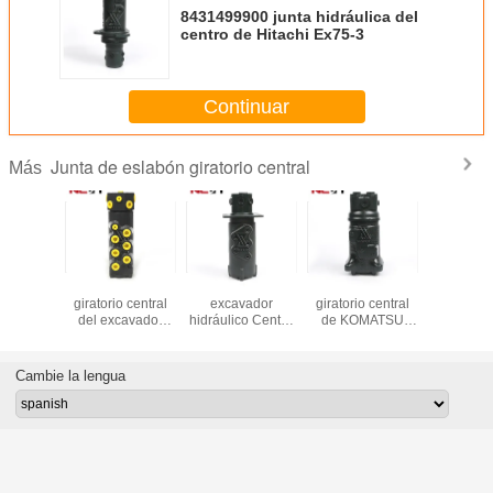
8431499900 junta hidráulica del
centro de Hitachi Ex75-3
Continuar
Junta de eslabón giratorio central
Más
00 junta
Junta de eslabón
8431499900
Junta de eslabón
Junta de 
labón
giratorio central
excavador
giratorio central
giratorio 
o central
del excavador
hidráulico Center
de KOMATSU
de Do
lica de
DX75 de ISO9001
Joint de Doosan
ISO9001 PC200-7
 FR80
Doosan
Dh55
Cambie la lengua