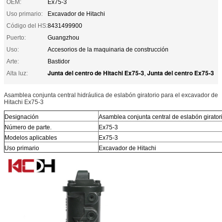
OEM:
Ex75-3
Uso primario:
Excavador de Hitachi
Código del HS:
8431499900
Puerto:
Guangzhou
Uso:
Accesorios de la maquinaria de construcción
Arte:
Bastidor
Junta del centro de Hitachi Ex75-3
Junta del centro Ex75-3
Alta luz:
,
Asamblea conjunta central hidráulica de eslabón giratorio para el excavador de
Hitachi Ex75-3
Designación
Asamblea conjunta central de eslabón girator
Número de parte.
Ex75-3
Modelos aplicables
Ex75-3
Uso primario
Excavador de Hitachi