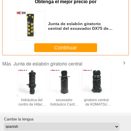
Obtenga el mejor precio por
Junta de eslabón giratorio
central del excavador DX75 de
ISO9001 Doosan
Continuar
Junta de eslabón giratorio central
Más
00 junta
8431499900 junta
8431499900
Junta de eslabón
Junta de 
labón
hidráulica del
excavador
giratorio central
giratorio 
o central
centro de Hitachi
hidráulico Center
de KOMATSU
de Do
lica de
Ex75-3
Joint de Doosan
ISO9001 PC200-7
 FR80
Dh55
Cambie la lengua