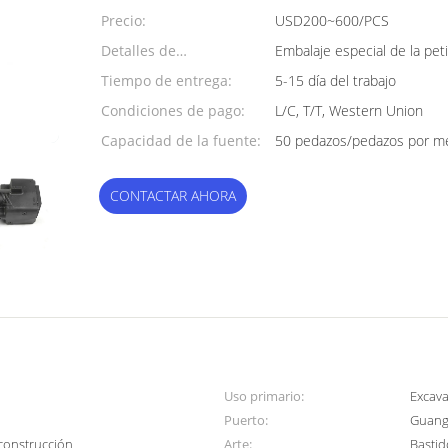
mínima:
Precio:
USD200~600/PCS
Detalles de
Embalaje especial de la pet
empaquetado:
Tiempo de entrega:
5-15 día del trabajo
Condiciones de pago:
L/C, T/T, Western Union
Capacidad de la fuente:
50 pedazos/pedazos por m
CONTACTAR AHORA
Uso primario:
Excava
Puerto:
Guan
 construcción
Arte:
Bastid