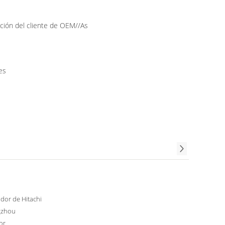
ición del cliente de OEM//As
es
dor de Hitachi
gzhou
or