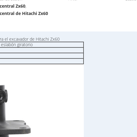
 central Zx60
,
 central de Hitachi Zx60
ara el excavador de Hitachi Zx60
eslabón giratorio