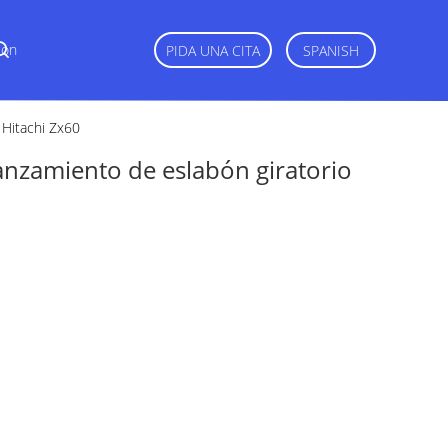
Con
PIDA UNA CITA
SPANISH
 Hitachi Zx60
anzamiento de eslabón giratorio