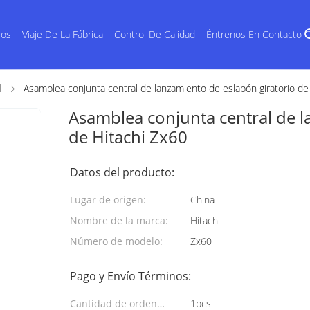
ros
Viaje De La Fábrica
Control De Calidad
Éntrenos En Contacto 
l
Asamblea conjunta central de lanzamiento de eslabón giratorio de
Asamblea conjunta central de l
de Hitachi Zx60
Datos del producto:
Lugar de origen:
China
Nombre de la marca:
Hitachi
Número de modelo:
Zx60
Pago y Envío Términos:
Cantidad de orden
1pcs