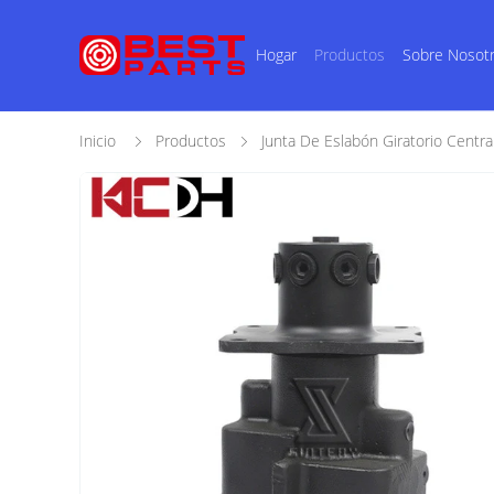
Hogar
Productos
Sobre Nosot
Inicio
Productos
Junta De Eslabón Giratorio Centra