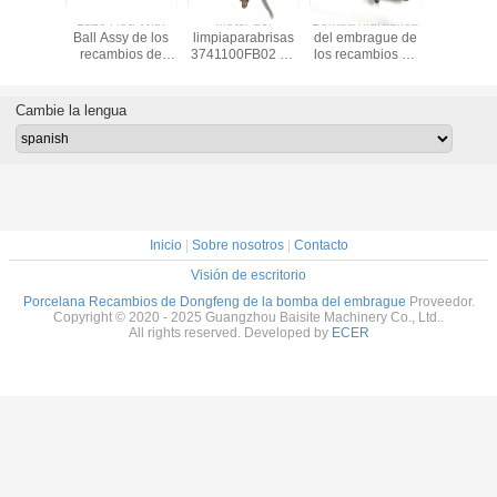
mbios
Lazo Rod With
Motor del
Bomba hidráulica
16202670
7148 de
Ball Assy de los
limpiaparabrisas
del embrague de
ayuda de
g de la
recambios de
3741100FB02 de
los recambios de
para Do
vula
3003100FA01
Dongfeng 330
1609110FA02
36
agnética
Dongfeng
Dongfeng
Cambie la lengua
Inicio
|
Sobre nosotros
|
Contacto
Visión de escritorio
Porcelana Recambios de Dongfeng de la bomba del embrague
Proveedor.
Copyright © 2020 - 2025 Guangzhou Baisite Machinery Co., Ltd..
All rights reserved. Developed by
ECER