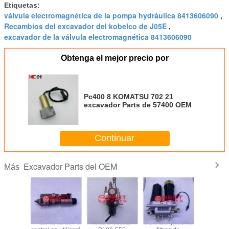
Etiquetas:
válvula electromagnética de la pompa hydráulica 8413606090
,
Recambios del excavador del kobelco de J05E
,
excavador de la válvula electromagnética 8413606090
Obtenga el mejor precio por
Pc400 8 KOMATSU 702 21
excavador Parts de 57400 OEM
Continuar
Excavador Parts del OEM
Más
ler Heat
La valva de
A0014765332 /
OEM Conjunto de
Excavador