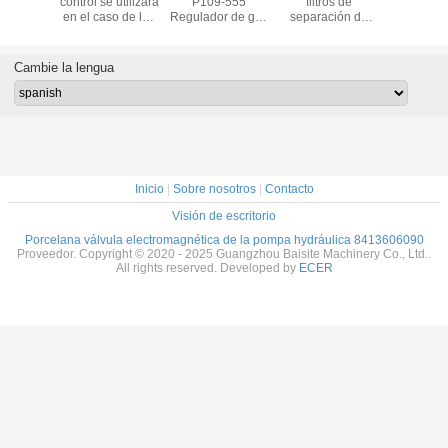
anger
control se utilizará
P109-555
filtros de
del OEM 
8689
en el caso de las
Regulador de gas
separación de
3
458689
válvulas eléctricas
Parte original
agua y
o Scania
de alta tensión.
para autobuses
combustible 511-
0G A35G
Mercedes-Benz
5053 5115053
Cambie la lengua
0G
523-4987 434-
5089 Para 320GC
323 336
Inicio
|
Sobre nosotros
|
Contacto
Visión de escritorio
Porcelana válvula electromagnética de la pompa hydráulica 8413606090
Proveedor. Copyright © 2020 - 2025 Guangzhou Baisite Machinery Co., Ltd..
All rights reserved. Developed by
ECER