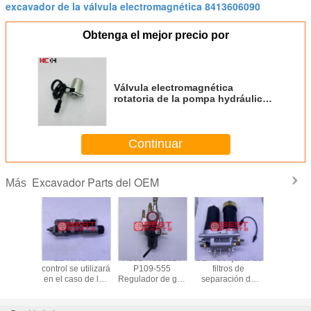
excavador de la válvula electromagnética 8413606090
Obtenga el mejor precio por
Válvula electromagnética
rotatoria de la pompa hydráulica
de Spare Parts E320 E312 del
excavador de Carterpillar
Continuar
Excavador Parts del OEM
Más
cambio de
La valva de
A0014765332 /
OEM Conjunto de
Excavador
r del
control se utilizará
P109-555
filtros de
del OEM 
rador de
en el caso de las
Regulador de gas
separación de
3
17458689
válvulas eléctricas
Parte original
agua y
458689
de alta tensión.
para autobuses
combustible 511-
vo Scania
Mercedes-Benz
5053 5115053